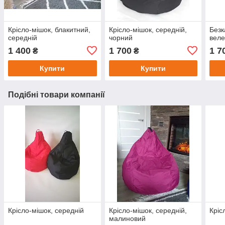
Крісло-мішок, блакитний,
Крісло-мішок, середній,
Безк
середній
чорний
веле
1 400
1 700
1 7
₴
₴
Купити
Купити
Подібні товари компанії
Крісло-мішок, середній
Крісло-мішок, середній,
Кріс
малиновий