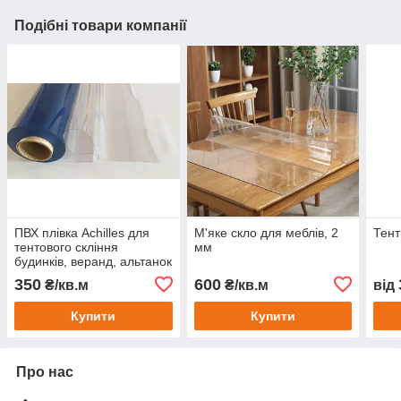
Подібні товари компанії
ПВХ плівка Achilles для
М'яке скло для меблів, 2
Тент
тентового скління
мм
будинків, веранд, альтанок
350
600
₴/кв.м
₴/кв.м
від
Купити
Купити
Про нас