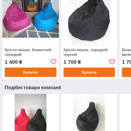
Крісло-мішок, блакитний,
Крісло-мішок, середній,
Безк
середній
чорний
веле
1 400
1 700
1 7
₴
₴
Купити
Купити
Подібні товари компанії