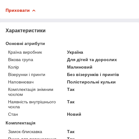
Приховати
Характеристики
Основні атрибути
Країна виробник
Україна
Вікова група
Для дітей та дорослих
Колір
Малиновий
Візерунки і принти
Без візерунків і принтів
Наповнювач
Полістирольні кульки
Комплектація знімним
Так
чохлом
Наявність внутрішнього
Так
чохла
Стан
Новий
Комплектація
Замок-блискавка
Так
Ручка для перенесення
Так